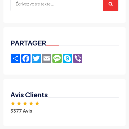
PARTAGER
Share
Facebook
Twitter
Email
Message
Skype
Viber
Avis Clients
★
★
★
★
★
3377 Avis