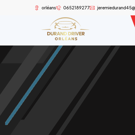
orléans
0652189277
jeremiedurand45@