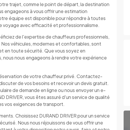
otre trajet, comme le point de départ, la destination
us engageons à vous offrir une estimation
otre équipe est disponible pour répondre à toutes
tre voyage avec efficacité et professionnalisme.
iciez de l'expertise de chauffeurs professionnels,
e. Nos véhicules, modernes et confortables, sont
et en toute sécurité. Que vous soyez en
s, nous nous engageons à rendre votre expérience
 réservation de votre chauffeur privé. Contactez-
scuter de vos besoins et recevoir un devis gratuit.
mulaire de demande en ligne ou nous envoyer un e-
D DRIVER, vous êtes assuré d'un service de qualité
es vos exigences de transport.
cements. Choisissez DURAND DRIVER pour un service
sécurisé. Nous nous réjouissons de vous offrir une
tant à votre disposition notre savoir-faire et notre