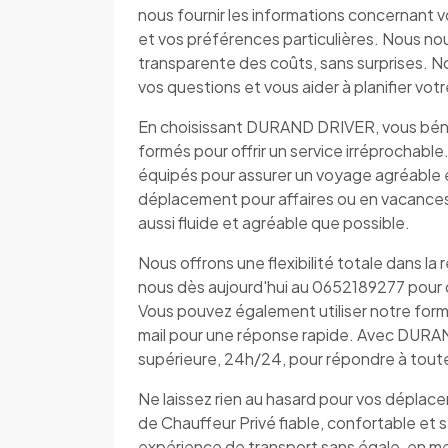
nous fournir les informations concernant v
et vos préférences particulières. Nous no
transparente des coûts, sans surprises. N
vos questions et vous aider à planifier vo
En choisissant DURAND DRIVER, vous bénéf
formés pour offrir un service irréprochabl
équipés pour assurer un voyage agréable 
déplacement pour affaires ou en vacance
aussi fluide et agréable que possible.
Nous offrons une flexibilité totale dans la
nous dès aujourd'hui au 0652189277 pour di
Vous pouvez également utiliser notre for
mail pour une réponse rapide. Avec DURAN
supérieure, 24h/24, pour répondre à tout
Ne laissez rien au hasard pour vos dépla
de Chauffeur Privé fiable, confortable et 
expérience de transport sans égale, en met