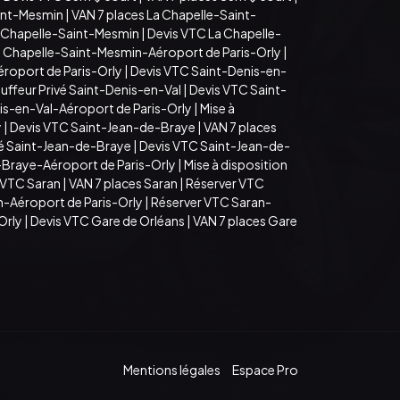
aint-Mesmin
|
VAN 7 places La Chapelle-Saint-
a Chapelle-Saint-Mesmin
|
Devis VTC La Chapelle-
a Chapelle-Saint-Mesmin-Aéroport de Paris-Orly
|
roport de Paris-Orly
|
Devis VTC Saint-Denis-en-
uffeur Privé Saint-Denis-en-Val
|
Devis VTC Saint-
is-en-Val-Aéroport de Paris-Orly
|
Mise à
y
|
Devis VTC Saint-Jean-de-Braye
|
VAN 7 places
vé Saint-Jean-de-Braye
|
Devis VTC Saint-Jean-de-
-Braye-Aéroport de Paris-Orly
|
Mise à disposition
 VTC Saran
|
VAN 7 places Saran
|
Réserver VTC
n-Aéroport de Paris-Orly
|
Réserver VTC Saran-
Orly
|
Devis VTC Gare de Orléans
|
VAN 7 places Gare
Mentions légales
Espace Pro