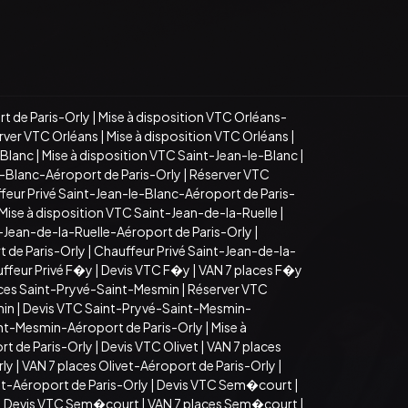
t de Paris-Orly
|
Mise à disposition VTC Orléans-
rver VTC Orléans
|
Mise à disposition VTC Orléans
|
-Blanc
|
Mise à disposition VTC Saint-Jean-le-Blanc
|
e-Blanc-Aéroport de Paris-Orly
|
Réserver VTC
feur Privé Saint-Jean-le-Blanc-Aéroport de Paris-
Mise à disposition VTC Saint-Jean-de-la-Ruelle
|
t-Jean-de-la-Ruelle-Aéroport de Paris-Orly
|
t de Paris-Orly
|
Chauffeur Privé Saint-Jean-de-la-
ffeur Privé F�y
|
Devis VTC F�y
|
VAN 7 places F�y
aces Saint-Pryvé-Saint-Mesmin
|
Réserver VTC
min
|
Devis VTC Saint-Pryvé-Saint-Mesmin-
nt-Mesmin-Aéroport de Paris-Orly
|
Mise à
t de Paris-Orly
|
Devis VTC Olivet
|
VAN 7 places
rly
|
VAN 7 places Olivet-Aéroport de Paris-Orly
|
et-Aéroport de Paris-Orly
|
Devis VTC Sem�court
|
|
Devis VTC Sem�court
|
VAN 7 places Sem�court
|