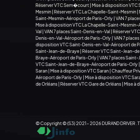
Réserver VTC Sem�court
|
Mise à disposition VT
Mesmin
|
Réserver VTC La Chapelle-Saint-Mesmin
|
Saint-Mesmin-Aéroport de Paris-Orly
|
VAN 7 place
Mise à disposition VTC La Chapelle-Saint-Mesmin-
Val
|
VAN 7 places Saint-Denis-en-Val
|
Réserver VTC
Denis-en-Val-Aéroport de Paris-Orly
|
VAN 7 places
disposition VTC Saint-Denis-en-Val-Aéroport de P
Saint-Jean-de-Braye
|
Réserver VTC Saint-Jean-d
Braye-Aéroport de Paris-Orly
|
VAN 7 places Saint
VTC Saint-Jean-de-Braye-Aéroport de Paris-Orly
Saran
|
Mise à disposition VTC Saran
|
Chauffeur Pri
Aéroport de Paris-Orly
|
Mise à disposition VTC Sar
de Orléans
|
Réserver VTC Gare de Orléans
|
Mise à 
© Copyright © (S3) 2021- 2026 DURAND DRIVER .Tou