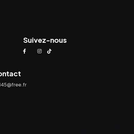
Suivez-nous
ontact
d45@free.fr