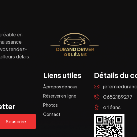
gréable en
nnaissance
à vos rendez-
lleurs délais.
Liens utiles
Détails du c
jeremieduran
À propos de nous
Réserver en ligne
0652189277
etter
Photos
orléans
Contact
Souscrire