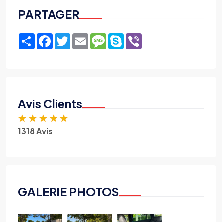
PARTAGER
Share
Facebook
Twitter
Email
Message
Skype
Viber
Avis Clients
★
★
★
★
★
1318 Avis
GALERIE PHOTOS